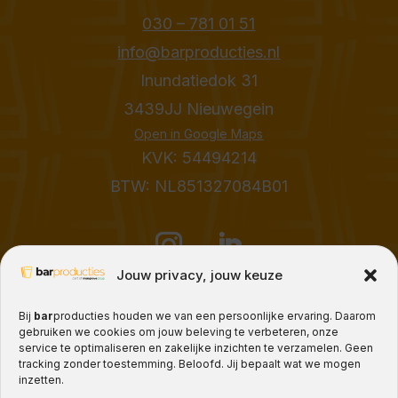
030 – 781 01 51
info@barproducties.nl
Inundatiedok 31
3439JJ Nieuwegein
Open in Google Maps
KVK: 54494214
BTW: NL851327084B01
Jouw privacy, jouw keuze
Bij
bar
producties houden we van een persoonlijke ervaring. Daarom
Plan je bar met ons
gebruiken we cookies om jouw beleving te verbeteren, onze
service te optimaliseren en zakelijke inzichten te verzamelen. Geen
tracking zonder toestemming. Beloofd. Jij bepaalt wat we mogen
inzetten.