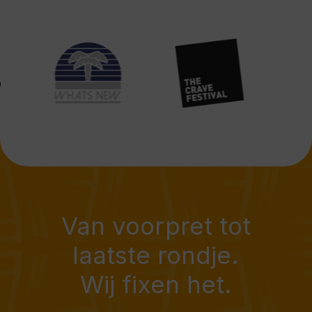
Van voorpret tot
laatste rondje.
Wij fixen het.