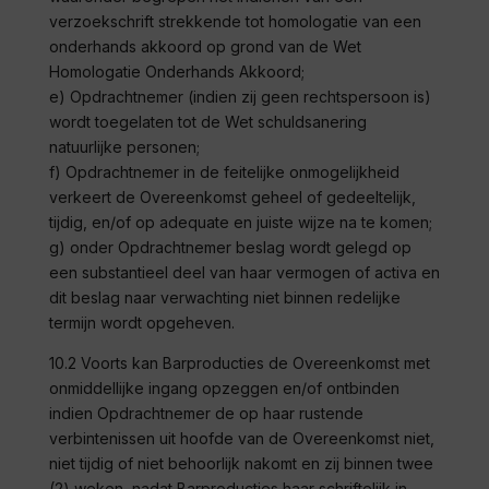
verzoekschrift strekkende tot homologatie van een
onderhands akkoord op grond van de Wet
Homologatie Onderhands Akkoord;
e) Opdrachtnemer (indien zij geen rechtspersoon is)
wordt toegelaten tot de Wet schuldsanering
natuurlijke personen;
f) Opdrachtnemer in de feitelijke onmogelijkheid
verkeert de Overeenkomst geheel of gedeeltelijk,
tijdig, en/of op adequate en juiste wijze na te komen;
g) onder Opdrachtnemer beslag wordt gelegd op
een substantieel deel van haar vermogen of activa en
dit beslag naar verwachting niet binnen redelijke
termijn wordt opgeheven.
10.2 Voorts kan
Barproducties
de Overeenkomst met
onmiddellijke ingang opzeggen en/of ontbinden
indien Opdrachtnemer de op haar rustende
verbintenissen uit hoofde van de Overeenkomst niet,
niet tijdig of niet behoorlijk nakomt en zij binnen twee
(2) weken, nadat
Barproducties
haar schriftelijk in