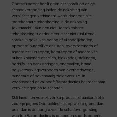
Opdrachtnemer heeft geen aanspraak op enige
schadevergoeding indien de nakoming van
verplichtingen verhinderd wordt door een niet-
toerekenbare tekortkoming in de nakoming
(overmacht). Van een niet- toerekenbare
tekortkoming is onder meer maar niet uitsluitend
sprake in geval van oorlog of vijandelijkheden,
oproer of burgerlijke onlusten, overstromingen of
andere natuurrampen, kernrampen of andere van
buiten komende onheilen, blokkades, stakingen,
bedrijfs- en bankstoringen, ongevallen, brand,
be-/verwerkingsverboden van overheidswege,
pandemie of bovenmatig ziekteverzuim. In
voorkomend geval heeft
Barproducties
het recht haar
verplichtingen op te schorten.
13.5 Indien en voor zover
Barproducties
aansprakelijk
zou zijn jegens Opdrachtnemer, op welke grond dan
ook, dan is de hoogte van de schadevergoeding
waartoe
Barproducties
is gehouden steeds beperkt