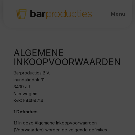
ALGEMENE
INKOOPVOORWAARDEN
Barproducties B.V.
Inundatiedok 31
3439 JJ
Nieuwegein
KvK:
54494214
1 Definities
1.1 In deze Algemene Inkoopvoorwaarden
(Voorwaarden) worden de volgende
definities