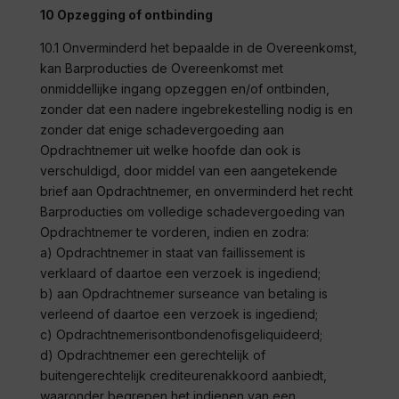
10 Opzegging of ontbinding
10.1 Onverminderd het bepaalde in de Overeenkomst,
kan
Barproducties
de Overeenkomst met
onmiddellijke ingang opzeggen en/of ontbinden,
zonder dat een nadere ingebrekestelling nodig is en
zonder dat enige schadevergoeding aan
Opdrachtnemer uit welke hoofde dan ook is
verschuldigd, door middel van een aangetekende
brief aan Opdrachtnemer, en onverminderd het recht
Barproducties
om volledige schadevergoeding van
Opdrachtnemer te vorderen, indien en zodra:
a) Opdrachtnemer in staat van faillissement is
verklaard of daartoe een verzoek is ingediend;
b) aan Opdrachtnemer surseance van betaling is
verleend of daartoe een verzoek is ingediend;
c) Opdrachtnemerisontbondenofisgeliquideerd;
d) Opdrachtnemer een gerechtelijk of
buitengerechtelijk crediteurenakkoord aanbiedt,
waaronder begrepen het indienen van een