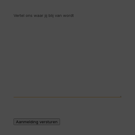
je
bij
Bericht
*
ons
terechtgekomen?
*
Aanmelding versturen