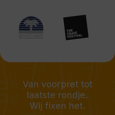
Van voorpret tot
laatste rondje.
Wij fixen het.