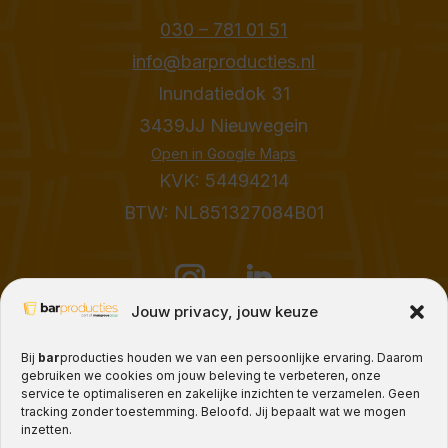
030 – 781 01 51
info@barproducties.nl
Inundatiedok 31
3439JJ Nieuwegein
Open in Google Maps
KVK: 54494214
BTW: NL851327084B01
Jouw privacy, jouw keuze
Bij
bar
producties houden we van een persoonlijke ervaring. Daarom
Plan je bar met ons
gebruiken we cookies om jouw beleving te verbeteren, onze
service te optimaliseren en zakelijke inzichten te verzamelen. Geen
tracking zonder toestemming. Beloofd. Jij bepaalt wat we mogen
inzetten.